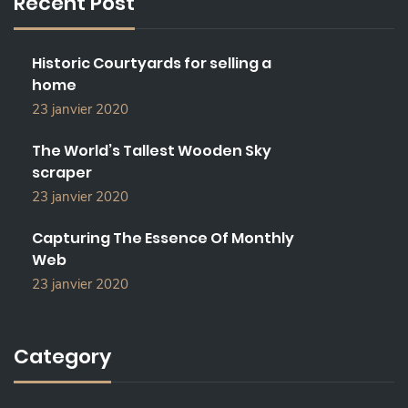
Recent Post
H
F
O
Historic Courtyards for selling a
R
home
:
23 janvier 2020
The World’s Tallest Wooden Sky
scraper
23 janvier 2020
Capturing The Essence Of Monthly
Web
23 janvier 2020
Category