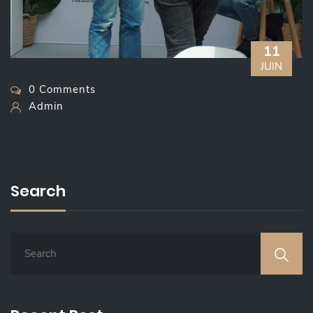
11
JUIN
0 Comments
Admin
Search
S
E
A
R
C