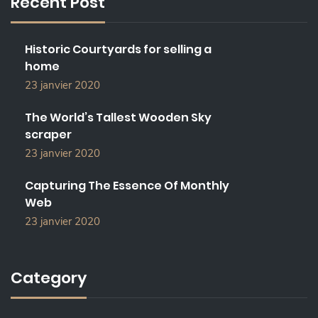
Recent Post
H
F
O
Historic Courtyards for selling a
R
home
:
23 janvier 2020
The World’s Tallest Wooden Sky
scraper
23 janvier 2020
Capturing The Essence Of Monthly
Web
23 janvier 2020
Category