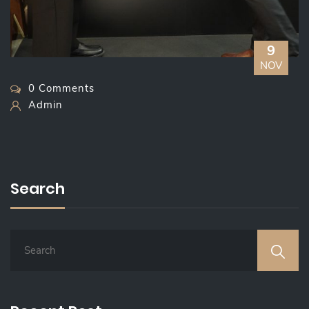
9
NOV
0 Comments
Admin
Search
S
E
A
R
C