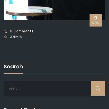
9
NOV
0 Comments
Admin
Search
S
E
A
R
C