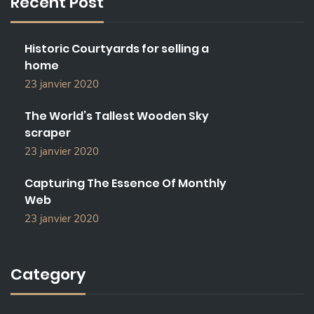
Recent Post
H
F
O
Historic Courtyards for selling a
R
home
:
23 janvier 2020
The World’s Tallest Wooden Sky
scraper
23 janvier 2020
Capturing The Essence Of Monthly
Web
23 janvier 2020
Category