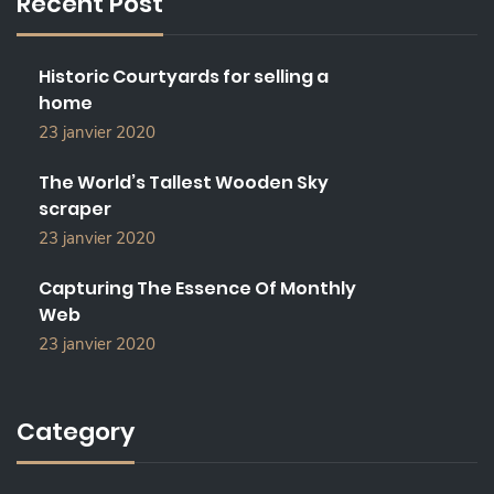
Recent Post
H
F
O
Historic Courtyards for selling a
R
home
:
23 janvier 2020
The World’s Tallest Wooden Sky
scraper
23 janvier 2020
Capturing The Essence Of Monthly
Web
23 janvier 2020
Category