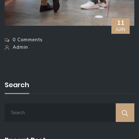
11
JUIN
0 Comments
Admin
Search
S
E
A
R
C