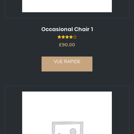
Occasional Chair 1
4.00
£
90.00
out of 5
VUE RAPIDE