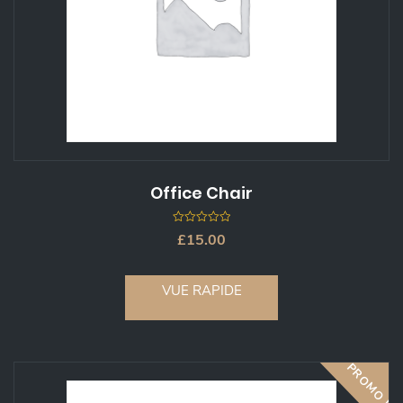
Office Chair
0
£
15.00
out
of
5
VUE RAPIDE
PROMO !